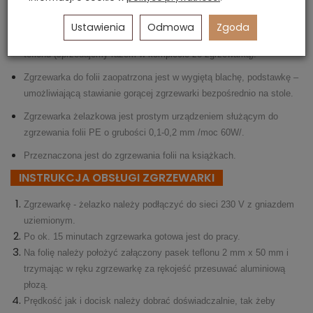
książki.
Ustawienia
Odmowa
Zgoda
Konieczne jest dokonywanie zgrzewu folii do książek poprzez pasek
teflonu (sprzedajemy razem w komplecie ze zgrzewarką).
Zgrzewarka do folii zaopatrzona jest w wygiętą blachę, podstawkę –
umożliwiającą stawianie gorącej zgrzewarki bezpośrednio na stole.
Zgrzewarka żelazkowa jest prostym urządzeniem służącym do
zgrzewania folii PE o grubości 0,1-0,2 mm /moc 60W/.
Przeznaczona jest do zgrzewania folii na książkach.
INSTRUKCJA OBSŁUGI ZGRZEWARKI
Zgrzewarkę - żelazko należy podłączyć do sieci 230 V z gniazdem
uziemionym.
Po ok. 15 minutach zgrzewarka gotowa jest do pracy.
Na folię należy położyć załączony pasek teflonu 2 mm x 50 mm i
trzymając w ręku zgrzewarkę za rękojeść przesuwać aluminiową
płozą.
Prędkość jak i docisk należy dobrać doświadczalnie, tak żeby