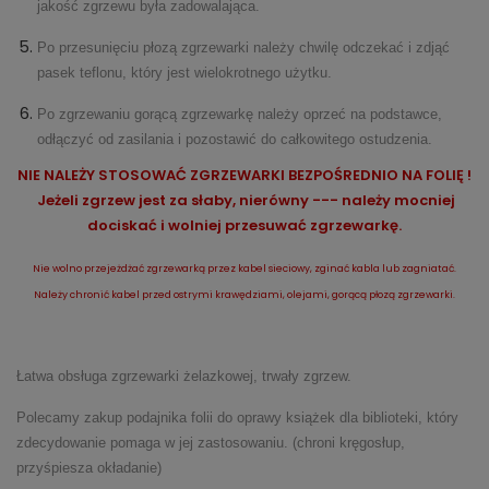
jakość zgrzewu była zadowalająca.
Po przesunięciu płozą zgrzewarki należy chwilę odczekać i zdjąć
pasek teflonu, który jest wielokrotnego użytku.
Po zgrzewaniu gorącą zgrzewarkę należy oprzeć na podstawce,
odłączyć od zasilania i pozostawić do całkowitego ostudzenia.
NIE NALEŻY STOSOWAĆ ZGRZEWARKI BEZPOŚREDNIO NA FOLIĘ !
Jeżeli zgrzew jest za słaby, nierówny --- należy mocniej
dociskać i wolniej przesuwać zgrzewarkę.
Nie wolno
przejeżdżać zgrzewarką przez kabel sieciowy,
zginać kabla
lub
zagniatać.
Należy chronić kabel przed ostrymi krawędziami, olejami, gorącą płozą zgrzewarki.
Łatwa obsługa zgrzewarki żelazkowej, trwały zgrzew.
Polecamy zakup
podajnika folii do oprawy książek
dla biblioteki, który
zdecydowanie pomaga w jej zastosowaniu. (chroni kręgosłup,
przyśpiesza okładanie)